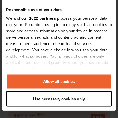
Responsible use of your data
We and
our 1022 partners
process your personal data,
e.g. your IP-number, using technology such as cookies to
Contact
store and access information on your device in order to
serve personalized ads and content, ad and content
measurement, audience research and services
Locatie
development. You have a choice in who uses your data
Peetri plats 7
Kopiëren
and for what purposes. Your privacy choices are only
20308, Narva linn, Estland
applicable on this digital property where you have made
your choices. You can change or withdraw your consent
Coördinaten
any time from the Cookie Declaration or by clicking on
59° 22' 32" N 28° 12' 5" E
the Privacy trigger icon.
Allow all cookies
Kopiëren
59.37569 28.20137
Kopiëren
If you allow, we would also like to:
Sitecode
Use necessary cookies only
Collect information about your geographical location
195244
Kopiëren
which can be accurate to within several meters
Identify your device by actively scanning it for
PRO+
Upgrade naar
PRO+