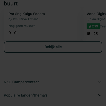
buurt
Parking Kulgu Sadam
Vana Olgin
Favoriet
3,7 km
•
Narva, Estland
5,7 km
•
Olgina 
Nog geen reviews
2.79
7 re
0 - 0
15 - 25
Bekijk alle
NKC Campercontact
Populaire landen/thema's