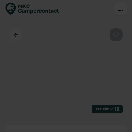
Terug
Favorie
Toon alle
(
3
)