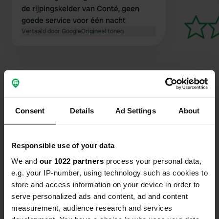
de rijpingskelder van Conté, geen
goede service voor één nacht
Vertaald door Google
Origineel tonen
Contact
Consent
Details
Ad Settings
About
Locatie
Grands Communaux
Kopiëren
Responsible use of your data
25370, Saint-Antoine, Frankrijk
We and
our 1022 partners
process your personal data,
e.g. your IP-number, using technology such as cookies to
Coördinaten
store and access information on your device in order to
46° 47' 18" N 6° 19' 55" E
serve personalized ads and content, ad and content
Kopiëren
46.78821 6.33208
measurement, audience research and services
Kopiëren