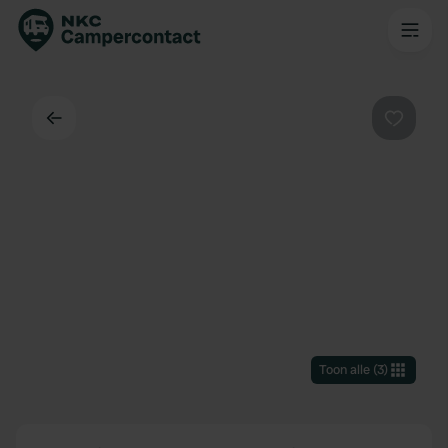
Terug
Favorie
Toon alle
(
3
)