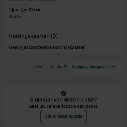
may combine it with other information that you’ve
1 jan. t/m 31 dec.
provided to them or that they’ve collected from your use
Gratis
of their services.
Kortingskaarten (0)
Geen geaccepteerde kortingskaarten
Is er iets veranderd?
Wijziging doorgeven
Eigenaar van deze locatie?
Geef uw camperlocatie een boost!
Claim deze locatie