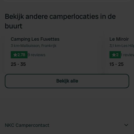
Bekijk andere camperlocaties in de
buurt
Camping Les Fuvettes
Le Miroir
Favoriet
3 km
•
Malbuisson, Frankrijk
3,1 km
•
Les Hôp
2.78
9 reviews
2
1 revie
25 - 35
15 - 25
Bekijk alle
NKC Campercontact