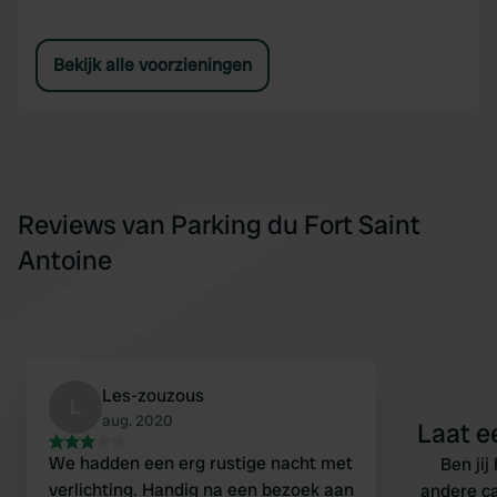
Bekijk alle voorzieningen
Reviews van Parking du Fort Saint
Antoine
Les-zouzous
L
aug. 2020
Laat e
We hadden een erg rustige nacht met
Ben jij
verlichting. Handig na een bezoek aan
andere c