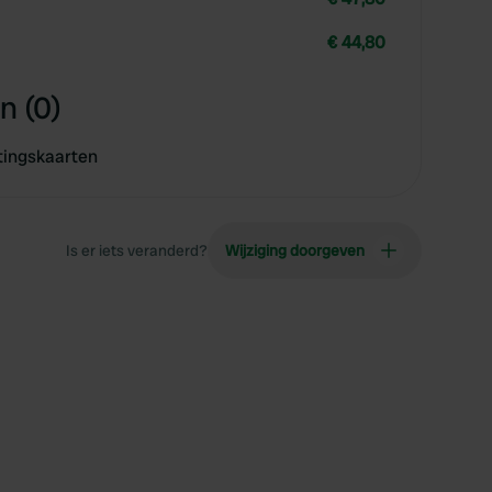
€ 44,80
n (0)
tingskaarten
Is er iets veranderd?
Wijziging doorgeven