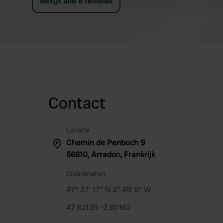
Bekijk alle 8 reviews
Contact
Locatie
Chemin de Penboch 9
56610, Arradon, Frankrijk
Coördinaten
47° 37' 17" N 2° 48' 6" W
47.62135 -2.80162