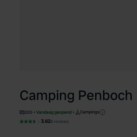
Camping Penboch
Campings
200
Vandaag geopend
3.62
8 reviews