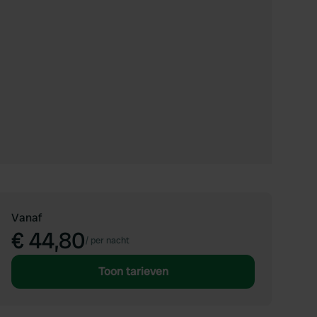
Vanaf
€ 44,80
/
per nacht
Toon tarieven