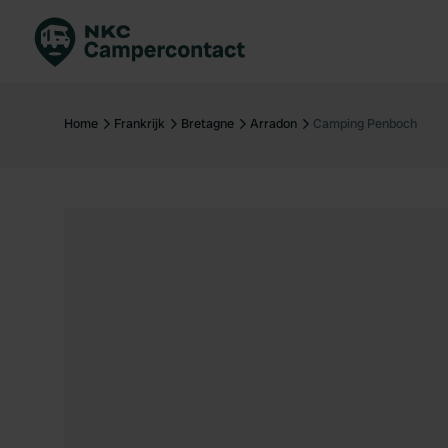
Boek direct
Be
Nederland
Ne
Home
Frankrijk
Bretagne
Arradon
Camping Penboch
Duitsland
Du
Frankrijk
Fr
Italië
Ita
Veilig boeken
Sp
Bekijk alle...