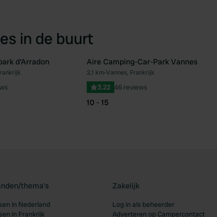
es in de buurt
ark d'Arradon
Aire Camping-Car-Park Vannes
rankrijk
2,1 km
•
Vannes, Frankrijk
Favoriet
Fav
ews
3.22
46 reviews
10 - 15
landen/thema's
Zakelijk
en in Nederland
Log in als beheerder
en in Frankrijk
Adverteren op Campercontact