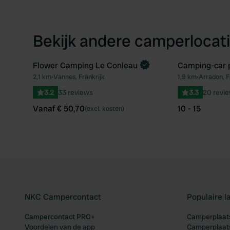
Bekijk andere camperlocati
Flower Camping Le Conleau
Camping-car p
Boek direct
2,1 km
•
Vannes, Frankrijk
1,9 km
•
Arradon, F
Favoriet
3.2
33 reviews
3.3
20 revi
Vanaf € 50,70
10 - 15
(excl. kosten)
NKC Campercontact
Populaire 
Campercontact PRO+
Camperplaats
Voordelen van de app
Camperplaats