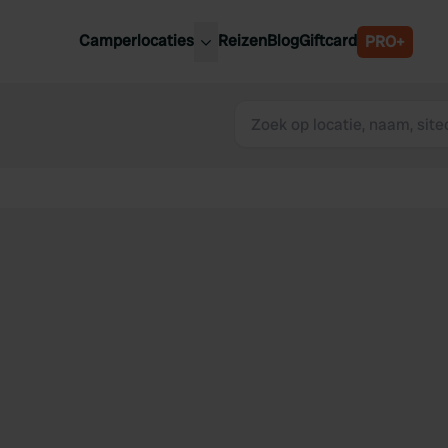
Camperlocaties
Reizen
Blog
Giftcard
PRO+
ste camperplaatsen
België
derland
Luxemburg
itsland
Oostenrijk
ankrijk
Zweden
lië
Zwitserland
anje