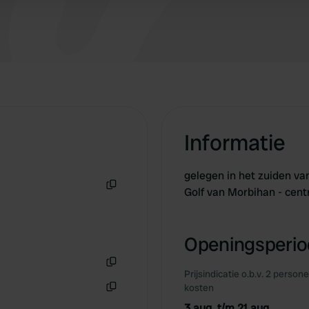
Informatie
gelegen in het zuiden va
Golf van Morbihan - cen
Kopiëren
Openingsperiod
Prijsindicatie o.b.v. 2 person
Kopiëren
kosten
Kopiëren
3 aug. t/m 21 aug.