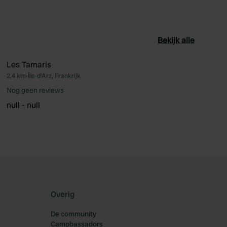
Bekijk alle
Les Tamaris
2,4 km
•
Île-d'Arz, Frankrijk
oriet
Favoriet
Nog geen reviews
null - null
Overig
De community
Campbassadors