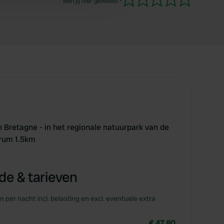
Ben jij hier geweest?
n Bretagne - in het regionale natuurpark van de
trum 1.5km
e & tarieven
en per nacht incl. belasting en excl. eventuele extra
€ 47,80