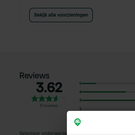
Bekijk alle voorzieningen
Reviews
3.62
5
4
3
8 reviews
2
1
Selecteer onderwerpen om reviews over te lezen: