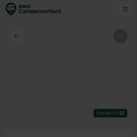
Terug
Favorie
Toon alle
(
12
)