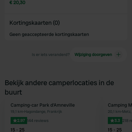
€ 20,30
Kortingskaarten (0)
Geen geaccepteerde kortingskaarten
Is er iets veranderd?
Wijziging doorgeven
Bekijk andere camperlocaties in de
buurt
Camping-car Park d'Amneville
Camping Mu
Favoriet
19,1 km
•
Hagondange, Frankrijk
20,1 km
•
Metz, 
2.97
144 reviews
3.3
218 r
15 - 25
15 - 25