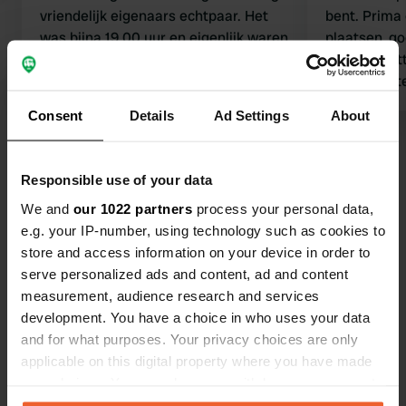
vriendelijk eigenaars echtpaar. Het
bent. Prima
was bijna 19.00 uur en eigenlijk waren
plaatsen, go
ze vol. Gelukkig hadden ze wat voor
aan een ket
ons. Erg rustig terrei . Heerlijke nacht
water te lat
gehad.
vissen houdt
Consent
Details
Ad Settings
About
voor meerde
Bekijk alle 22 reviews
voldeed dez
wensen.
Responsible use of your data
Ben jij hier geweest?
We and
our 1022 partners
process your personal data,
e.g. your IP-number, using technology such as cookies to
store and access information on your device in order to
serve personalized ads and content, ad and content
measurement, audience research and services
development. You have a choice in who uses your data
Contact
and for what purposes. Your privacy choices are only
applicable on this digital property where you have made
your choices. You can change or withdraw your consent
Locatie
any time from the Cookie Declaration or by clicking on