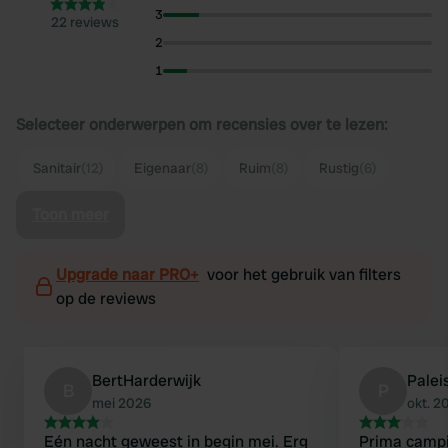
3
22 reviews
2
1
Selecteer onderwerpen om recensies over te lezen:
Sanitair
(12)
Eigenaar
(8)
Ruim
(8)
Rustig
(6)
Toon meer
Upgrade naar PRO+
voor het gebruik van filters
op de reviews
BertHarderwijk
Palei
B
P
mei 2026
okt. 2
Eén nacht geweest in begin mei. Erg
Prima campin