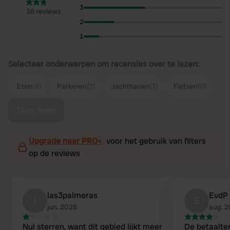
3
36 reviews
2
1
Selecteer onderwerpen om recensies over te lezen:
Eten
(8)
Parkeren
(7)
Jachthaven
(7)
Fietsen
(6)
Toon meer
Upgrade naar PRO+
voor het gebruik van filters
op de reviews
las3palmeras
EvdP
l
E
jun. 2026
aug. 
Nul sterren, want dit gebied lijkt meer
De betaalte