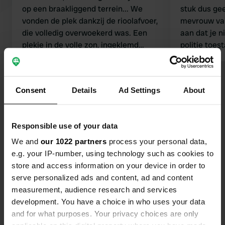
op een braakliggend terrein... We
stuk dus gee
vonden de plek dankzij de rioolafvoer,
mevrouw van 
die volledig overwoekerd was. Een
aan dat je n
plekje in de volle zon, ingeklemd
politie toest
tussen twee straten... maar het is
Vertaald door Google
Origineel tonen
Schoon wate
prima om te parkeren en van wat
Toilet legen
oesters te genieten...
wel. Wandelen, fietsen en oesters.
Consent
Details
Ad Settings
About
Bekijk alle 36 reviews
Heel veel oesters :-).
met een leu
verdere voor
Ben jij hier geweest?
Responsible use of your data
Google earth
achterhaalt.
We and
our 1022 partners
process your personal data,
e.g. your IP-number, using technology such as cookies to
store and access information on your device in order to
serve personalized ads and content, ad and content
measurement, audience research and services
Contact
development. You have a choice in who uses your data
and for what purposes. Your privacy choices are only
Locatie