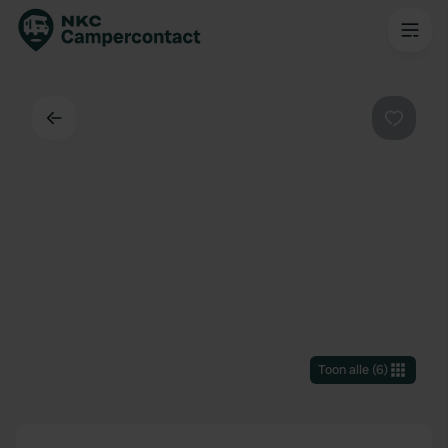
Terug
Favorie
Toon alle
(
6
)