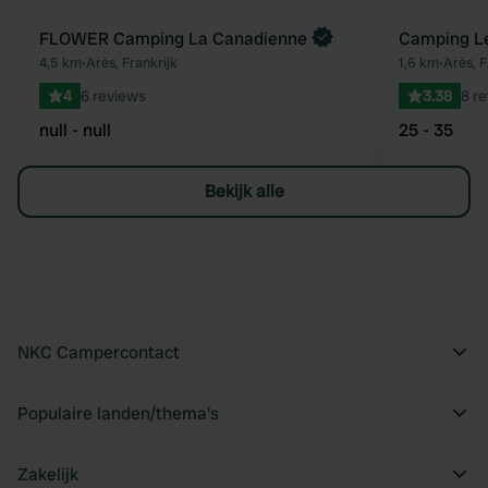
Boek direct
FLOWER Camping La Canadienne
Camping L
Favoriet
4,5 km
•
Arès, Frankrijk
1,6 km
•
Arès, F
4
6 reviews
3.38
8 r
null - null
25 - 35
Bekijk alle
NKC Campercontact
Populaire landen/thema's
Zakelijk