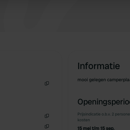
afstand van Vieste wat zeker een leuk dorp is.
 provided to them or that they’ve collected from your use of their
Informatie
mooi gelegen camperpla
Kopiëren
Openingsperiod
Prijsindicatie o.b.v. 2 person
kosten
Kopiëren
15 mei t/m 15 sep.