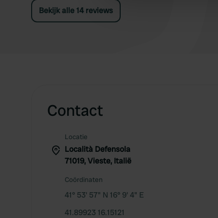
Italiaanse animatie.
other information that you’ve
Bekijk alle 14 reviews
Contact
Locatie
Località Defensola
71019, Vieste, Italië
Coördinaten
41° 53' 57" N 16° 9' 4" E
41.89923 16.15121