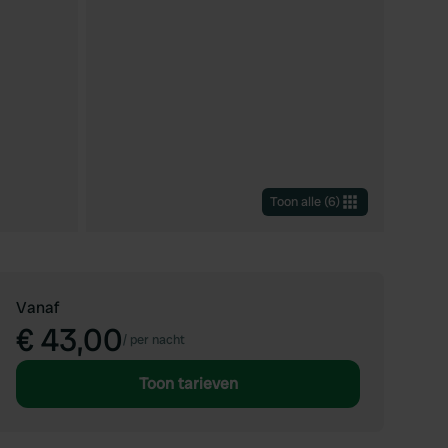
Toon alle
(
6
)
Vanaf
€ 43,00
/
per nacht
Toon tarieven