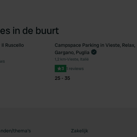
es in de buurt
Il Ruscello
Campspace Parking in Vieste, Relax,
Boek direct
Gargano, Puglia
Favoriet
Fav
1,2 km
•
Vieste, Italië
ews
3
1 reviews
25 - 35
landen/thema's
Zakelijk