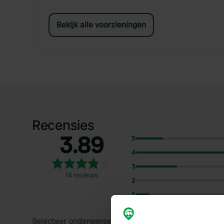
Bekijk alle voorzieningen
Recensies
3.89
5
4
3
14 reviews
2
1
Selecteer onderwerpen om recensies over te lezen: