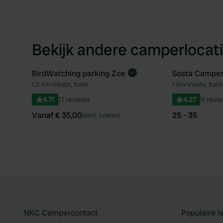
Bekijk andere camperlocati
BirdWatching parking Zoe
Sosta Camper 
Boek direct
1,5 km
•
Vieste, Italië
1 km
•
Vieste, Italië
Favoriet
4.71
17 reviews
4.27
11 revi
Vanaf € 35,00
25 - 35
(excl. kosten)
NKC Campercontact
Populaire 