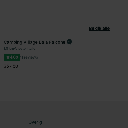
Bekijk alle
Camping Village Baia Falcone
1,8 km
•
Vieste, Italië
oriet
Favoriet
4.09
11 reviews
35 - 50
Overig