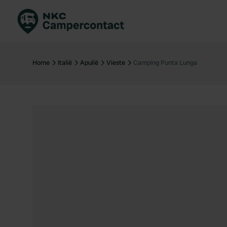
Boek direct
Be
Nederland
Ne
Home
Italië
Apulië
Vieste
Camping Punta Lunga
Duitsland
Du
Frankrijk
Fr
Italië
Ita
Veilig boeken
Sp
Bekijk alle...