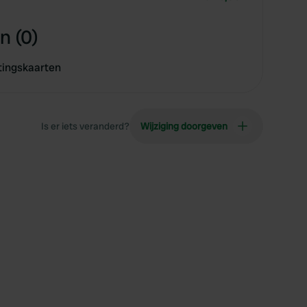
n (0)
tingskaarten
Is er iets veranderd?
Wijziging doorgeven