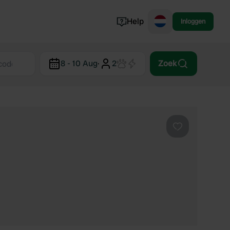
Help
Inloggen
Noorwegen
8 - 10 Aug
·
2
Zoek
Portugal
Denemarken
Slovenië
Bekijk alle...
Favoriet