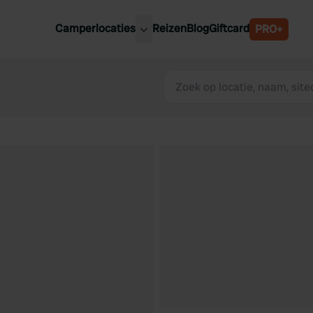
Camperlocaties
Reizen
Blog
Giftcard
PRO+
ste camperplaatsen
België
derland
Luxemburg
itsland
Oostenrijk
ankrijk
Zweden
lië
Zwitserland
anje