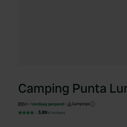
Camping Punta Lu
Campings
50
Vandaag geopend
3.89
14 reviews