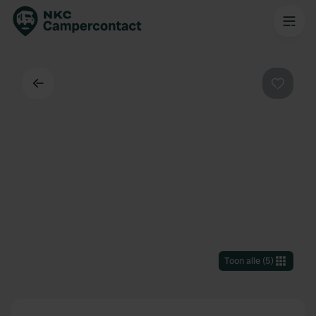
Terug
Favorie
Toon alle
(
5
)