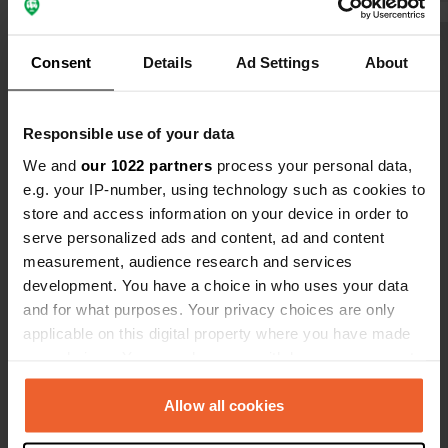
mee als je v
Bekijk alle 8 reviews
Consent
Details
Ad Settings
About
Ben jij hier geweest?
Responsible use of your data
We and
our 1022 partners
process your personal data,
e.g. your IP-number, using technology such as cookies to
store and access information on your device in order to
serve personalized ads and content, ad and content
measurement, audience research and services
Contact
development. You have a choice in who uses your data
and for what purposes. Your privacy choices are only
Locatie
applicable on this digital property where you have made
Via Turati
Kopiëren
your choices. You can change or withdraw your consent
46020, Borgocarbonara, Italië
any time from the Cookie Declaration or by clicking on
the Privacy trigger icon.
Allow all cookies
Coördinaten
45° 2' 52" N 11° 12' 19" E