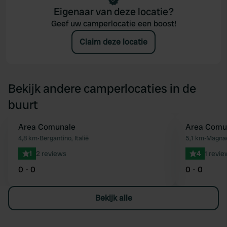
Eigenaar van deze locatie?
Geef uw camperlocatie een boost!
Claim deze locatie
Bekijk andere camperlocaties in de
buurt
Area Comunale
Area Comu
Favoriet
4,8 km
•
Bergantino, Italië
5,1 km
•
Magnaca
1
2 reviews
4
1 revie
0 - 0
0 - 0
Bekijk alle