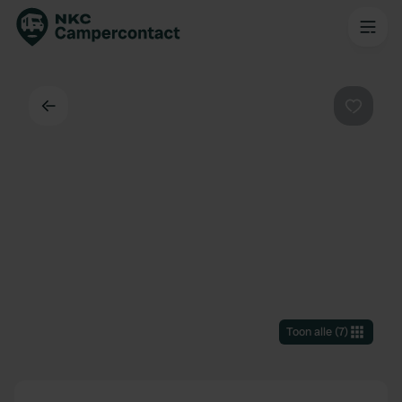
Terug
Favorie
Toon alle
(
7
)