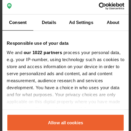
Bekijk alle 8 reviews
Consent
Details
Ad Settings
About
Ben jij hier geweest?
Responsible use of your data
We and
our 1022 partners
process your personal data,
e.g. your IP-number, using technology such as cookies to
store and access information on your device in order to
Contact
serve personalized ads and content, ad and content
measurement, audience research and services
development. You have a choice in who uses your data
Locatie
and for what purposes. Your privacy choices are only
Via Campagnani
Kopiëren
applicable on this digital property where you have made
05035, Narni, Italië
your choices. You can change or withdraw your consent
Coördinaten
any time from the Cookie Declaration or by clicking on
the Privacy trigger icon.
Allow all cookies
42° 31' 7" N 12° 31' 5" E
Kopiëren