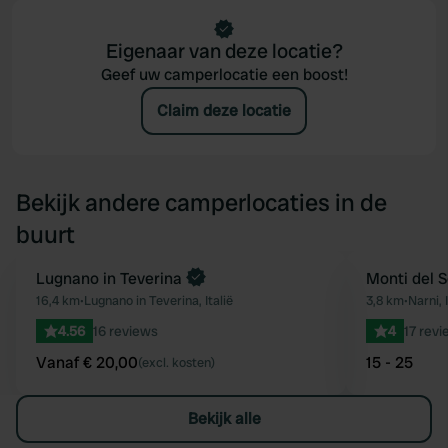
Eigenaar van deze locatie?
Geef uw camperlocatie een boost!
Claim deze locatie
Bekijk andere camperlocaties in de
buurt
Boek direct
Lugnano in Teverina
Monti del S
Favoriet
16,4 km
•
Lugnano in Teverina, Italië
3,8 km
•
Narni, I
4.56
16 reviews
4
17 rev
Vanaf € 20,00
15 - 25
(excl. kosten)
Bekijk alle