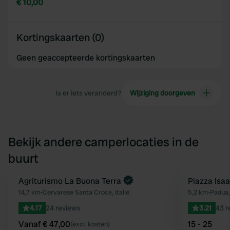
€ 10,00
Kortingskaarten (0)
Geen geaccepteerde kortingskaarten
Is er iets veranderd?
Wijziging doorgeven
Bekijk andere camperlocaties in de
buurt
Boek direct
Agriturismo La Buona Terra
Piazza Isa
Favoriet
14,7 km
•
Cervarese Santa Croce, Italië
5,2 km
•
Padua, 
4.17
24 reviews
3.21
43 r
Vanaf € 47,00
15 - 25
(excl. kosten)