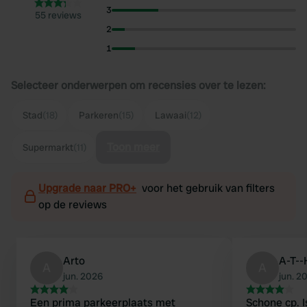
3
55 reviews
2
1
Selecteer onderwerpen om recensies over te lezen:
Stad
(18)
Parkeren
(15)
Lawaai
(12)
Toon meer
Supermarkt
(11)
Upgrade naar PRO+
voor het gebruik van filters
op de reviews
Arto
A-T-
A
A
jun. 2026
jun. 2
Een prima parkeerplaats met
Schone cp. 