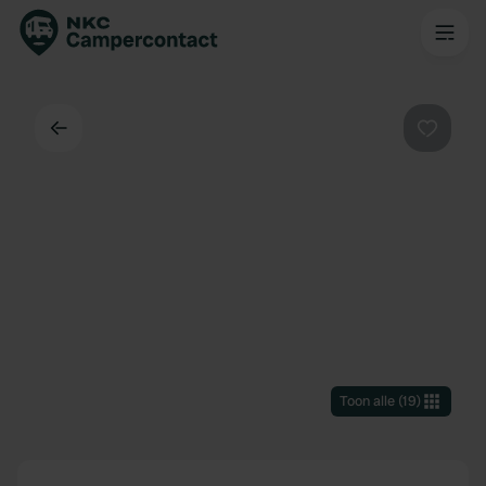
Terug
Favorie
Toon alle
(
19
)