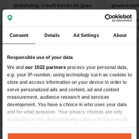
pinbetaling. U kunt komen en gaan
gewone park
wanneer u wilt. Het tankstation is 's
tevoren. Op
ochtends en 's middags een paar uur
vd slagboom staan d
geopend; dit is inbegrepen in de €10
instructies.
per 24 uur. Elektriciteit kost €1 voor 4
Vertaald door Google
Origineel tonen
minuten lope
Consent
Details
Ad Settings
About
uur. Zoals reeds vermeld: uitstekende
is vervange
verbinding met het stadscentrum per
trok de bus
Bekijk alle 55 reviews
tram of bus vanaf dezelfde halte.
om me erop 
Responsible use of your data
kathedraal 
We and
our 1022 partners
process your personal data,
e.g. your IP-number, using technology such as cookies to
Ben jij hier geweest?
store and access information on your device in order to
serve personalized ads and content, ad and content
measurement, audience research and services
development. You have a choice in who uses your data
and for what purposes. Your privacy choices are only
applicable on this digital property where you have made
Contact
your choices. You can change or withdraw your consent
any time from the Cookie Declaration or by clicking on
Locatie