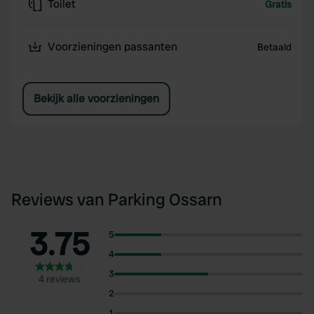
Toilet
Gratis
Voorzieningen passanten
Betaald
Bekijk alle voorzieningen
Reviews van Parking Ossarn
3.75
5
4
3
4 reviews
2
1