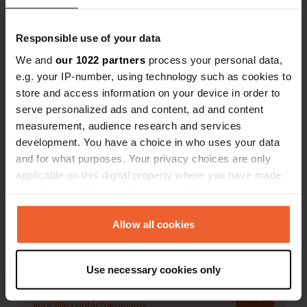
Responsible use of your data
We and
our 1022 partners
process your personal data,
Contact
e.g. your IP-number, using technology such as cookies to
store and access information on your device in order to
serve personalized ads and content, ad and content
Locatie
measurement, audience research and services
Dammstraße 1
Kopiëren
development. You have a choice in who uses your data
3130, Herzogenburg, Oostenrijk
and for what purposes. Your privacy choices are only
Coördinaten
applicable on this digital property where you have made
your choices. You can change or withdraw your consent
48° 16' 41" N 15° 42' 24" E
Kopiëren
any time from the Cookie Declaration or by clicking on
48.27802987 15.70655982
the Privacy trigger icon.
Allow all cookies
Kopiëren
Sitecode
If you allow, we would also like to:
98206
Use necessary cookies only
Kopiëren
Collect information about your geographical location
PRO+
Upgrade naar
which can be accurate to within several meters
PRO+
voor alle contactgegevens