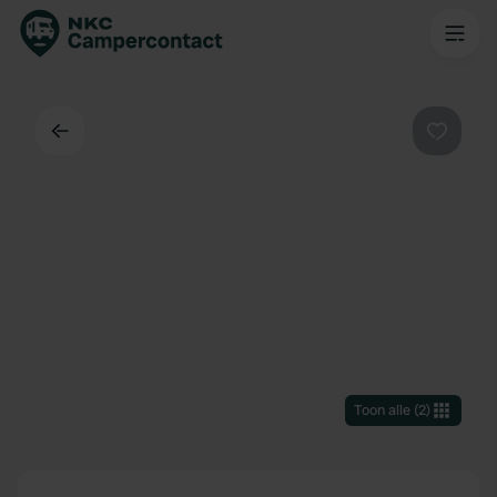
Terug
Favorie
Toon alle
(
2
)