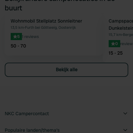
buurt
Wohnmobil Stellplatz Sonnleitner
Boek direct
Campspace 
Favoriet
13,5 km
•
Furth bei Göttweig, Oostenrijk
Dunkelstei
15,7 km
•
Berge
5
1 reviews
0
review
50 - 70
15 - 25
Bekijk alle
NKC Campercontact
Populaire landen/thema's