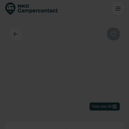
Terug
Favorie
Toon alle
(
4
)