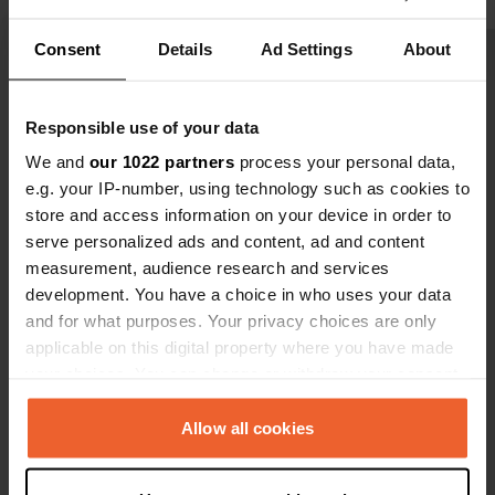
afwasplaats met warm water.
Aanrader voor iemand die rust en
Consent
Details
Ad Settings
About
ruimte zoekt.
Bekijk alle 11 reviews
Responsible use of your data
We and
our 1022 partners
process your personal data,
Ben jij hier geweest?
e.g. your IP-number, using technology such as cookies to
store and access information on your device in order to
serve personalized ads and content, ad and content
measurement, audience research and services
development. You have a choice in who uses your data
and for what purposes. Your privacy choices are only
Contact
applicable on this digital property where you have made
your choices. You can change or withdraw your consent
Locatie
any time from the Cookie Declaration or by clicking on
DN17B
Kopiëren
the Privacy trigger icon.
Allow all cookies
727201, Dorna-Arini, Roemenië
If you allow, we would also like to:
Coördinaten