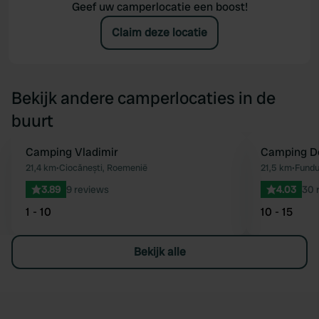
Geef uw camperlocatie een boost!
Claim deze locatie
Bekijk andere camperlocaties in de
buurt
Camping Vladimir
Camping De
Favoriet
21,4 km
•
Ciocănești, Roemenië
21,5 km
•
Fundu
3.89
9 reviews
4.03
30 
1 - 10
10 - 15
Bekijk alle