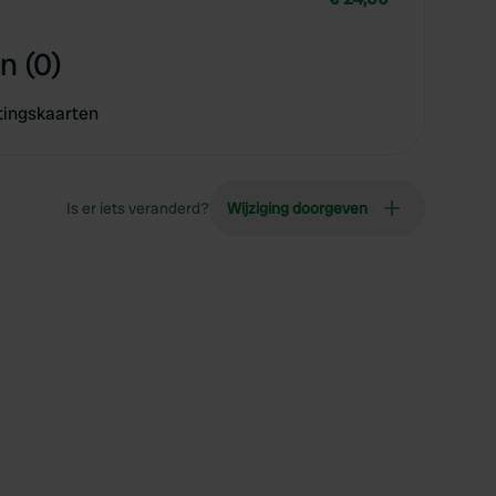
n (0)
tingskaarten
Is er iets veranderd?
Wijziging doorgeven