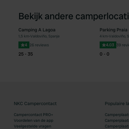
Bekijk andere camperlocati
Camping A Lagoa
Parking Praia
1,5 km
•
Valdoviño, Spanje
4 km
•
Valdoviño, 
Favoriet
4
26 reviews
4.03
39 rev
25 - 35
0 - 0
NKC Campercontact
Populaire 
Campercontact PRO+
Camperplaats
Voordelen van de app
Camperplaats
Veelgestelde vragen
Camperplaats