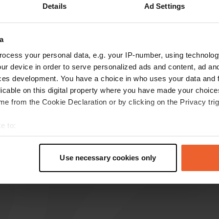
Details
Ad Settings
Toon meer
a
s op de reviews
ocess your personal data, e.g. your IP-number, using technolog
ur device in order to serve personalized ads and content, ad a
ces development. You have a choice in who uses your data and 
jij
licable on this digital property where you have made your choic
j
nov. 2024
e from the Cookie Declaration or by clicking on the Privacy trig
Ik heb jammer genoeg een iets mindere
e to:
ervaring. Na de nodige regenbuien is het één
t your geographical location which can be accurate to within sev
modderpoel, waar je bijna niet uit kunt komen
tively scanning it for specific characteristics (fingerprinting)
en de wielen blijven doorslippen. En om de paar
Use necessary cookies only
uur valt de stroom uit.😡
 personal data is processed and set your preferences in the
det
e content and ads, to provide social media features and to analy
 our site with our social media, advertising and analytics partn
 provided to them or that they’ve collected from your use of their