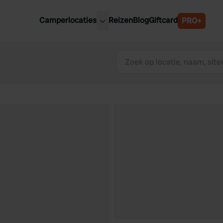
Camperlocaties
Reizen
Blog
Giftcard
PRO+
ste camperplaatsen
België
derland
Luxemburg
itsland
Oostenrijk
ankrijk
Zweden
lië
Zwitserland
anje