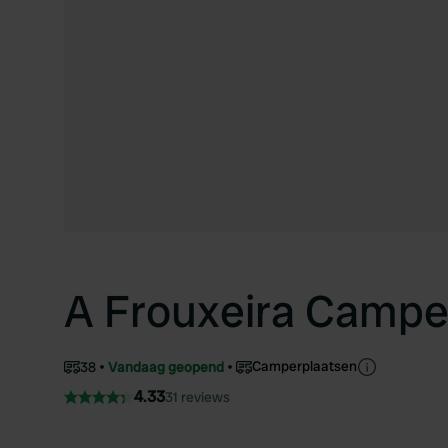
A Frouxeira Campe
Camperplaatsen
38
Vandaag geopend
4.33
31 reviews