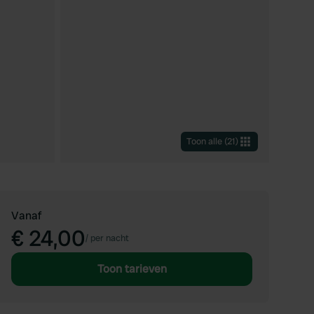
Toon alle
(
21
)
Vanaf
€ 24,00
/
per nacht
Toon tarieven