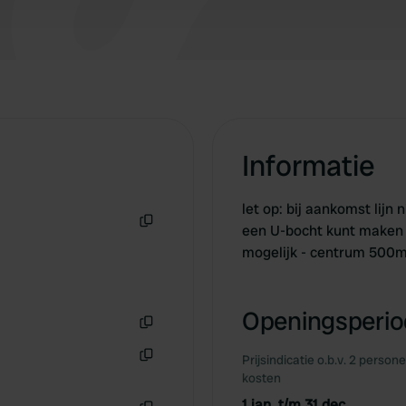
Informatie
let op: bij aankomst lijn
een U-bocht kunt maken e
Kopiëren
mogelijk - centrum 500
Openingsperiod
Kopiëren
Prijsindicatie o.b.v. 2 person
Kopiëren
kosten
1 jan. t/m 31 dec.