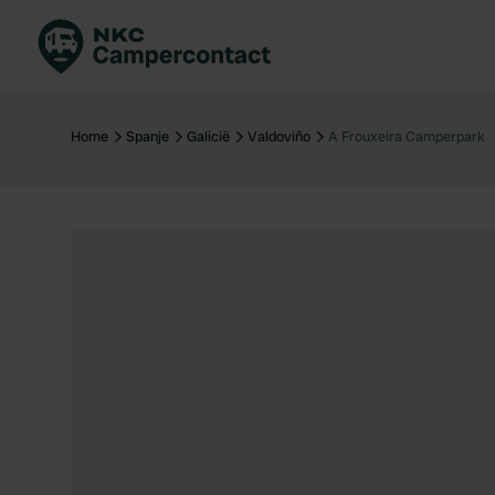
Boek direct
Be
Nederland
Ne
Home
Spanje
Galicië
Valdoviño
A Frouxeira Camperpark
Duitsland
Du
Frankrijk
Fr
Italië
Ita
Veilig boeken
Sp
Bekijk alle...