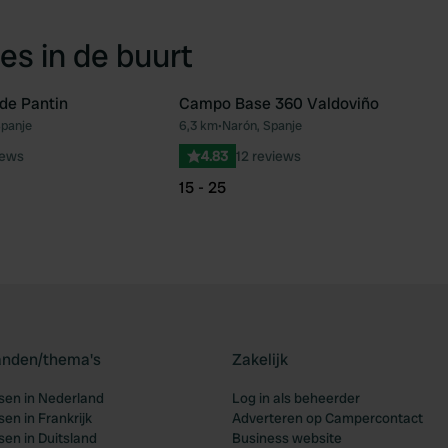
es in de buurt
 de Pantin
Campo Base 360 Valdoviño
Spanje
6,3 km
•
Narón, Spanje
Favoriet
Fav
iews
4.83
12 reviews
15 - 25
landen/thema's
Zakelijk
en in Nederland
Log in als beheerder
en in Frankrijk
Adverteren op Campercontact
en in Duitsland
Business website