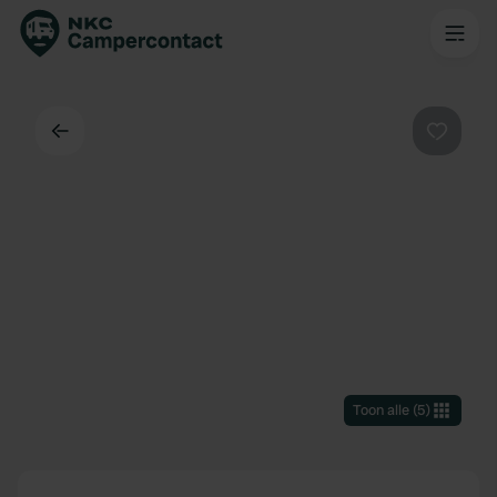
Terug
Favorie
Toon alle
(
5
)