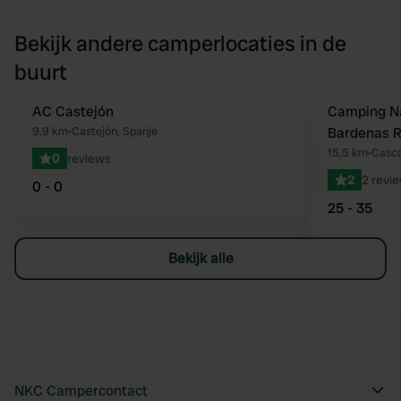
Bekijk andere camperlocaties in de
buurt
AC Castejón
Camping Na
Favoriet
9,9 km
•
Castejón, Spanje
Bardenas R
15,5 km
•
Casca
0
reviews
2
2 revi
0 - 0
25 - 35
Bekijk alle
NKC Campercontact