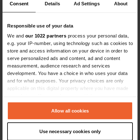
Bekijk alle 9 reviews
parkje met behendigheidstoestellen
was een om
Consent
Details
Ad Settings
About
een welgekome afwisseling. Maar
hondenbehe
ondanks een bord dat waarschuwt
camping, wa
Ben jij hier geweest?
voor de hondenpoep en boeten van €
konden lope
Responsible use of your data
750,- lagen er jammer genoeg droll
een kampeer
We and
our 1022 partners
process your personal data,
ons veilig en
e.g. your IP-number, using technology such as cookies to
store and access information on your device in order to
serve personalized ads and content, ad and content
Contact
measurement, audience research and services
development. You have a choice in who uses your data
and for what purposes. Your privacy choices are only
Locatie
applicable on this digital property where you have made
Calle Monasterio de Tulebras
Kopiëren
your choices. You can change or withdraw your consent
31591, Corella, Spanje
any time from the Cookie Declaration or by clicking on
Coördinaten
the Privacy trigger icon.
Allow all cookies
42° 6' 44" N 1° 47' 16" W
Kopiëren
If you allow, we would also like to:
42.11227752 -1.78778219
Use necessary cookies only
Collect information about your geographical location
Kopiëren