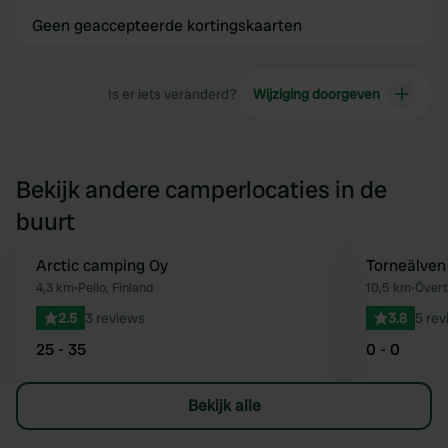
Geen geaccepteerde kortingskaarten
Is er iets veranderd?
Wijziging doorgeven
Bekijk andere camperlocaties in de
buurt
Arctic camping Oy
Torneälven
Favoriet
4,3 km
•
Pello, Finland
10,5 km
•
Över
2.5
3 reviews
3.8
5 rev
25 - 35
0 - 0
Bekijk alle