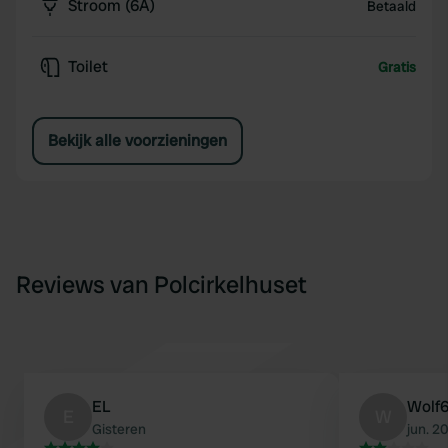
Stroom (6A)
Betaald
Toilet
Gratis
Bekijk alle voorzieningen
Reviews van Polcirkelhuset
EL
Wolf
E
W
Gisteren
jun. 2