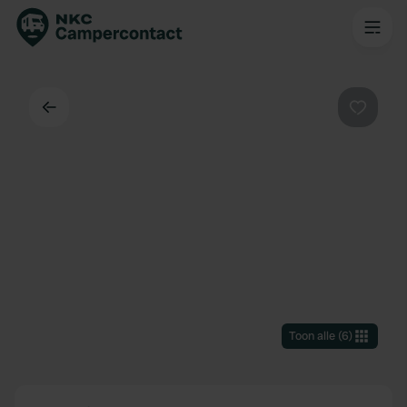
Terug
Favorie
Toon alle
(
6
)