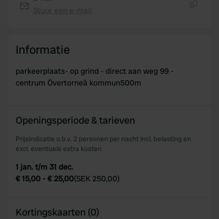
provide social media features and to analyse our traffic.
Stuur een e-mail
Kopiëren
We also share information about your use of our site with
our social media, advertising and analytics partners who
may combine it with other information that you’ve
Informatie
provided to them or that they’ve collected from your use
of their services.
parkeerplaats- op grind - direct aan weg 99 -
centrum Övertorneå kommun500m
Openingsperiode & tarieven
Prijsindicatie o.b.v. 2 personen per nacht incl. belasting en
excl. eventuele extra kosten
1 jan. t/m 31 dec.
€ 15,00
-
€ 25,00
(
SEK 250,00
)
Kortingskaarten (0)