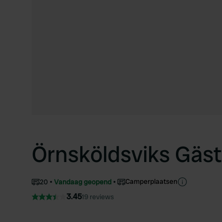
Örnsköldsviks Gä
Camperplaatsen
20
Vandaag geopend
3.45
19 reviews