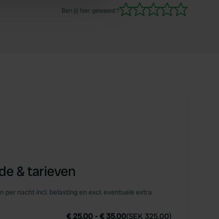
 services.
Ben jij hier geweest?
e & tarieven
en per nacht incl. belasting en excl. eventuele extra
€ 25,00
-
€ 35,00
(
SEK 325,00
)