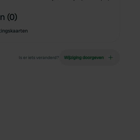
n (0)
tingskaarten
Is er iets veranderd?
Wijziging doorgeven