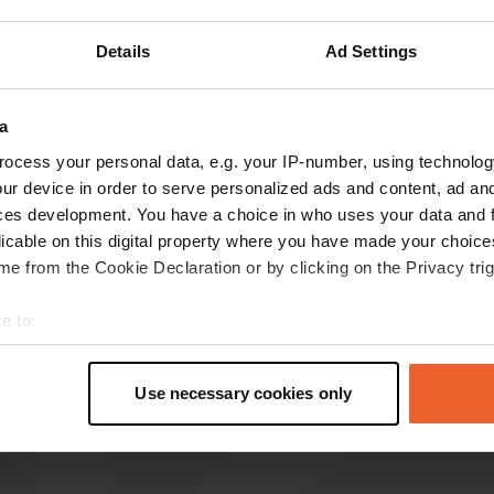
Toon meer
Details
Ad Settings
s op de reviews
a
ocess your personal data, e.g. your IP-number, using technolog
ur device in order to serve personalized ads and content, ad a
muppenbe@hotmail.com
m
ces development. You have a choice in who uses your data and 
mei 2025
licable on this digital property where you have made your choic
heel goed!… dichtbij alles en schoon en mooi
e from the Cookie Declaration or by clicking on the Privacy trig
Vertaald door Google
Origineel tonen
e to:
t your geographical location which can be accurate to within sev
tively scanning it for specific characteristics (fingerprinting)
Use necessary cookies only
 personal data is processed and set your preferences in the
det
e content and ads, to provide social media features and to analy
 our site with our social media, advertising and analytics partn