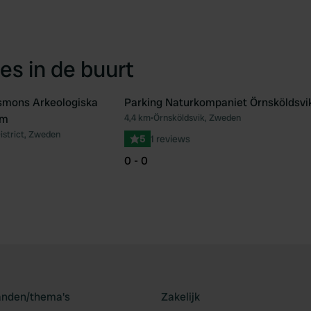
es in de buurt
smons Arkeologiska
Parking Naturkompaniet Örnsköldsvi
um
4,4 km
•
Örnsköldsvik, Zweden
Favoriet
Fav
istrict, Zweden
5
1 reviews
0 - 0
landen/thema's
Zakelijk