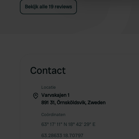
vrouwen, niet door mannen en vrouwen samen.
other information that you’ve
Bekijk alle 19 reviews
De badkamers zijn erg schoon!
Contact
Locatie
Varvskajen 1
891 31, Örnsköldsvik, Zweden
Coördinaten
63° 17' 11" N 18° 42' 29" E
63.28633 18.70797