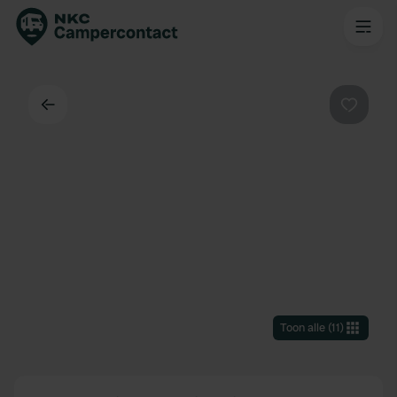
Terug
Favorie
Toon alle
(
11
)