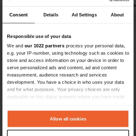
geen proble
gehad hebt 
Consent
Details
Ad Settings
About
weldaad voo
Bekijk alle 20 reviews
Responsible use of your data
Ben jij hier geweest?
We and
our 1022 partners
process your personal data,
e.g. your IP-number, using technology such as cookies to
store and access information on your device in order to
serve personalized ads and content, ad and content
measurement, audience research and services
development. You have a choice in who uses your data
Contact
and for what purposes. Your privacy choices are only
applicable on this digital property where you have made
your choices. You can change or withdraw your consent
Locatie
any time from the Cookie Declaration or by clicking on
Sønderbrogade 101
Kopiëren
the Privacy trigger icon.
Allow all cookies
7160, Hedensted Municipality,
Denemarken
If you allow, we would also like to: