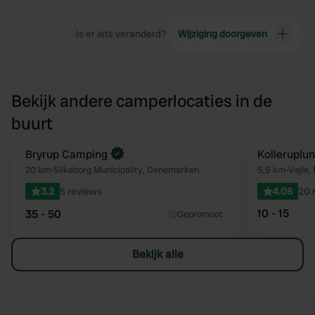
Is er iets veranderd?
Wijziging doorgeven
Bekijk andere camperlocaties in de
buurt
Boek direct
Bryrup Camping
Kolleruplu
Favoriet
20 km
•
Silkeborg Municipality, Denemarken
5,9 km
•
Vejle
3.2
5 reviews
4.08
20 
10 - 15
35 - 50
Gepromoot
Bekijk alle