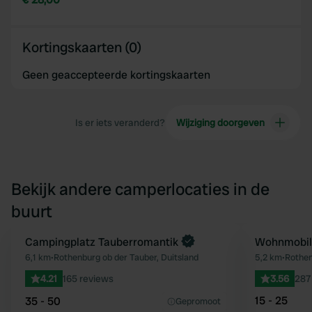
Kortingskaarten (0)
Geen geaccepteerde kortingskaarten
Is er iets veranderd?
Wijziging doorgeven
Bekijk andere camperlocaties in de
buurt
Boek direct
Campingplatz Tauberromantik
Wohnmobils
Favoriet
6,1 km
•
Rothenburg ob der Tauber, Duitsland
5,2 km
•
Rothen
4.21
165 reviews
3.56
287
15 - 25
35 - 50
Gepromoot