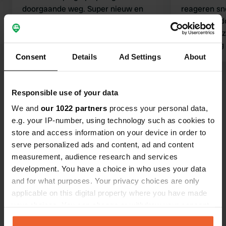
doorgaande weg. Super nieuw en
reageren snel op 
schoon sanitair. Erg geschikt voor
schoon. In dorpje weinig te beleven
camper. Landelijke omgeving waar
het is daar 
verder niets is. Supermarkt etc zijn op
Rothenburg 
Consent
9 km afstand in Rothenburg. Geen
Details
Ad Settings
bezoeken is 
About
fietspaden maar over de weg prima
plek. Is pri
te fietsen Beheerder is vriendelijk en
Bekijk alle 23 reviews
Uitzicht op 
Responsible use of your data
komt iedere dag langs
tegen
We and
our 1022 partners
process your personal data,
Ben jij hier geweest?
e.g. your IP-number, using technology such as cookies to
store and access information on your device in order to
serve personalized ads and content, ad and content
measurement, audience research and services
development. You have a choice in who uses your data
and for what purposes. Your privacy choices are only
Contact
applicable on this digital property where you have made
your choices. You can change or withdraw your consent
Locatie
any time from the Cookie Declaration or by clicking on