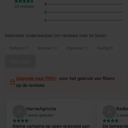
3
23 reviews
2
1
Selecteer onderwerpen om reviews over te lezen:
Fietsen
(17)
Sanitair
(13)
Eigenaar
(11)
Rustig
(8)
Toon meer
Upgrade naar PRO+
voor het gebruik van filters
op de reviews
HarrieAgricola
Radb
H
R
1 week geleden
2 wek
Kleine camping op open grasveld aan
De beheerder