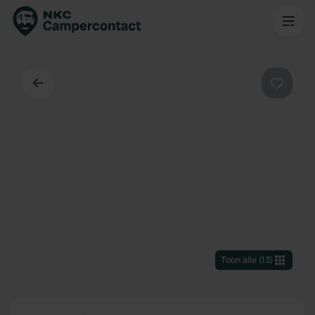
Terug
Favorie
Toon alle
(
13
)