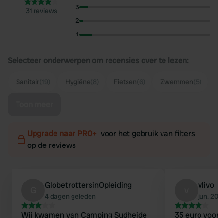
3
31 reviews
2
1
Selecteer onderwerpen om recensies over te lezen:
Sanitair
(19)
Hygiëne
(8)
Fietsen
(6)
Zwemmen
(5)
Toon meer
Upgrade naar PRO+
voor het gebruik van filters
op de reviews
GlobetrottersinOpleiding
vlivo
G
v
4 dagen geleden
jun. 2
Wij kwamen van Camping Sudheide
35 euro voo