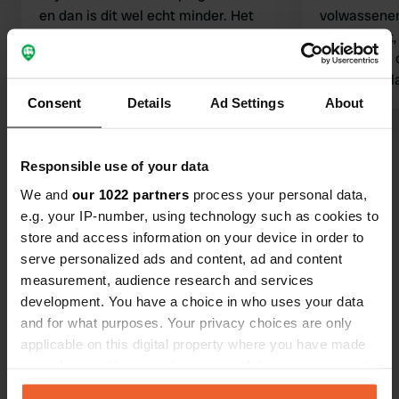
en dan is dit wel echt minder. Het
volwassenen. Je hebt dan wel g
sanitair is wat gedateerd. Ook de
elektriciteit
hoeveelheid douches in vergelijk met
stonden op 
de plekken is krap. De afstand van
camping. Pla
onze plek naar het sanitair was net
heel breed. 
Consent
Details
Ad Settings
About
wat te ver. De speeltuinen zijn goed
van Husum. Z
en het zwembad prima. Het uitzicht
Bekijk alle 31 reviews
over het wad en het wadlopen is
Responsible use of your data
hartstikke leuk. Wel was er een trips
We and
our 1022 partners
process your personal data,
Ben jij hier geweest?
uitbraak, waardoor wij 1 dag eerder
e.g. your IP-number, using technology such as cookies to
vertrokken zijn.
store and access information on your device in order to
serve personalized ads and content, ad and content
measurement, audience research and services
development. You have a choice in who uses your data
and for what purposes. Your privacy choices are only
Contact
applicable on this digital property where you have made
your choices. You can change or withdraw your consent
Locatie
any time from the Cookie Declaration or by clicking on