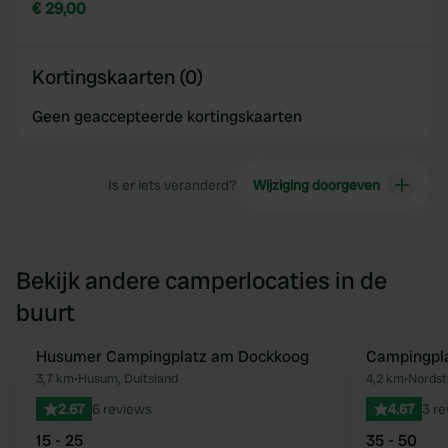
€ 29,00
Kortingskaarten (0)
Geen geaccepteerde kortingskaarten
Is er iets veranderd?
Wijziging doorgeven
Bekijk andere camperlocaties in de
buurt
Husumer Campingplatz am Dockkoog
Campingpl
Favoriet
3,7 km
•
Husum, Duitsland
4,2 km
•
Nordst
2.67
6 reviews
4.67
3 r
15 - 25
35 - 50