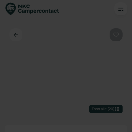
Terug
Favorie
Toon alle
(
20
)