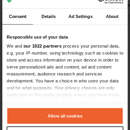
camper (al dan geen hond)ze gaan
maar werken 
openbreken. wij hebben het daar
stonden me
Consent
Details
Ad Settings
About
meegemaakt, en wij niet alleen.moet
onveiligheid 
1 ster kiezen om te plaatsen
Bekijk alle 126 reviews
heb je weini
plek als tus
Responsible use of your data
Ben jij hier geweest?
We and
our 1022 partners
process your personal data,
e.g. your IP-number, using technology such as cookies to
store and access information on your device in order to
serve personalized ads and content, ad and content
measurement, audience research and services
development. You have a choice in who uses your data
Contact
and for what purposes. Your privacy choices are only
applicable on this digital property where you have made
your choices. You can change or withdraw your consent
Locatie
any time from the Cookie Declaration or by clicking on
Rue des Chenevières 2
Kopiëren
the Privacy trigger icon.
54670, Millery, Frankrijk
Allow all cookies
Coördinaten
If you allow, we would also like to: