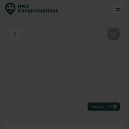
Terug
Favorie
Toon alle
(
48
)