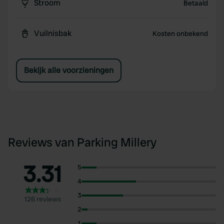
Stroom
Betaald
Vuilnisbak
Kosten onbekend
Bekijk alle voorzieningen
Reviews van Parking Millery
3.31
5
4
3
126 reviews
2
1