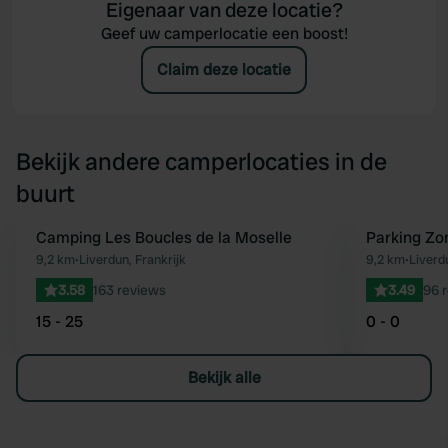
Eigenaar van deze locatie?
Geef uw camperlocatie een boost!
Claim deze locatie
Bekijk andere camperlocaties in de
buurt
Camping Les Boucles de la Moselle
Parking Zon
Favoriet
9,2 km
•
Liverdun, Frankrijk
9,2 km
•
Liverd
3.58
163 reviews
3.49
96 
15 - 25
0 - 0
Bekijk alle