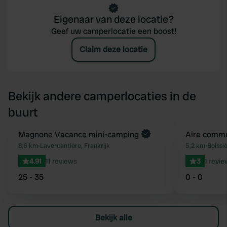
Eigenaar van deze locatie?
Geef uw camperlocatie een boost!
Claim deze locatie
Bekijk andere camperlocaties in de
buurt
Magnone Vacance mini-camping
Aire commu
Favoriet
8,6 km
•
Lavercantière, Frankrijk
5,2 km
•
Boissiè
4.91
11 reviews
3
1 revie
25 - 35
0 - 0
Bekijk alle