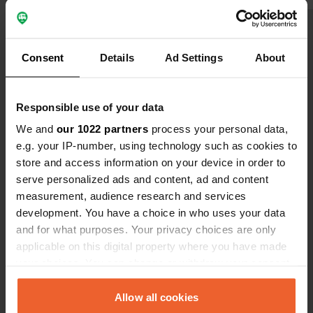
Bekijk alle 6 reviews
Consent
Details
Ad Settings
About
Ben jij hier geweest?
Responsible use of your data
We and
our 1022 partners
process your personal data,
e.g. your IP-number, using technology such as cookies to
store and access information on your device in order to
serve personalized ads and content, ad and content
Contact
measurement, audience research and services
development. You have a choice in who uses your data
Locatie
and for what purposes. Your privacy choices are only
D6
Kopiëren
applicable on this digital property where you have made
Catus, Frankrijk
your choices. You can change or withdraw your consent
any time from the Cookie Declaration or by clicking on
Coördinaten
the Privacy trigger icon.
Allow all cookies
44° 33' 21" N 1° 20' 22" E