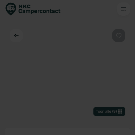
Terug
Favorie
Toon alle
(
9
)