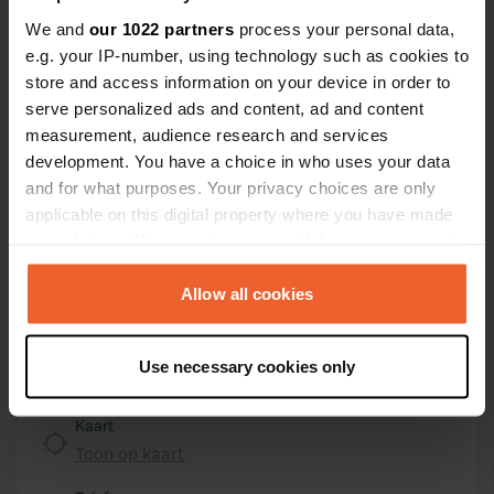
We and
our 1022 partners
process your personal data,
Locatie
e.g. your IP-number, using technology such as cookies to
La Rincerie
Kopiëren
store and access information on your device in order to
53800, La Selle-Craonnaise, Frankrijk
serve personalized ads and content, ad and content
measurement, audience research and services
Coördinaten
development. You have a choice in who uses your data
47° 51' 49" N 1° 4' 10" W
and for what purposes. Your privacy choices are only
Kopiëren
applicable on this digital property where you have made
47.86349 -1.06931
your choices. You can change or withdraw your consent
Kopiëren
any time from the Cookie Declaration or by clicking on
Sitecode
the Privacy trigger icon.
Allow all cookies
14231
Kopiëren
PRO+
Upgrade naar
If you allow, we would also like to:
PRO+
voor alle contactgegevens
Use necessary cookies only
Collect information about your geographical location
which can be accurate to within several meters
Kaart
Identify your device by actively scanning it for
Toon op kaart
specific characteristics (fingerprinting)
Find out more about how your personal data is processed