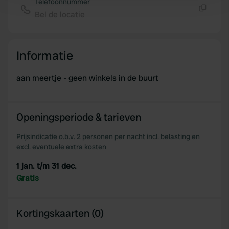
Telefoonnummer
and set your preferences in the
details section
.
Bel de locatie
Kopiëren
We use cookies to personalise content and ads, to
provide social media features and to analyse our traffic.
Informatie
We also share information about your use of our site with
our social media, advertising and analytics partners who
aan meertje - geen winkels in de buurt
may combine it with other information that you’ve
provided to them or that they’ve collected from your use
of their services.
Openingsperiode & tarieven
Prijsindicatie o.b.v. 2 personen per nacht incl. belasting en
excl. eventuele extra kosten
1 jan. t/m 31 dec.
Gratis
Kortingskaarten (0)