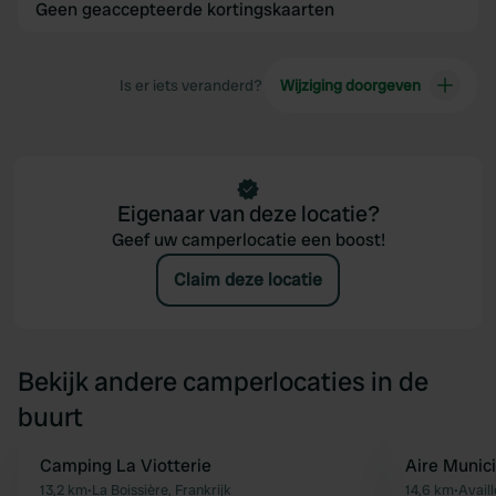
Geen geaccepteerde kortingskaarten
Is er iets veranderd?
Wijziging doorgeven
Eigenaar van deze locatie?
Geef uw camperlocatie een boost!
Claim deze locatie
Bekijk andere camperlocaties in de
buurt
Camping La Viotterie
Aire Munic
Favoriet
13,2 km
•
La Boissière, Frankrijk
14,6 km
•
Availl