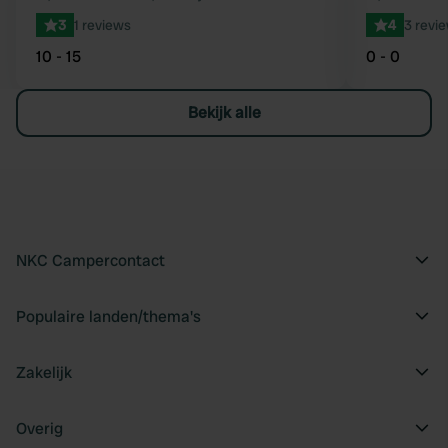
3
1 reviews
4
3 revi
10 - 15
0 - 0
Bekijk alle
NKC Campercontact
Populaire landen/thema's
Zakelijk
Overig