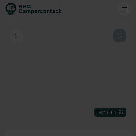
Terug
Favorie
Toon alle
(
3
)