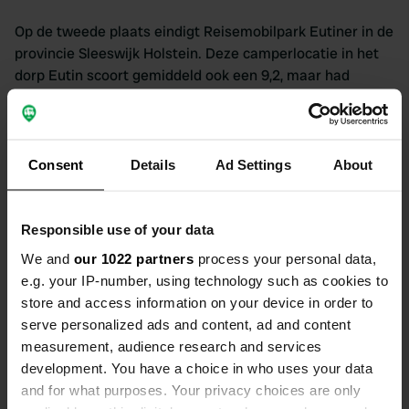
Op de tweede plaats eindigt Reisemobilpark Eutiner in de
provincie Sleeswijk Holstein. Deze camperlocatie in het
dorp Eutin scoort gemiddeld ook een 9,2, maar had
minder reviews dan de winnaar.
> locatie bekijken <
Consent
Details
Ad Settings
About
#3 van Duitsland |
Wohnmobilstellplatz am Deister,
Rodenberg - Niedersachsen
Responsible use of your data
We and
our 1022 partners
process your personal data,
De derde plaats gaat naar Wohnmobilstellplatz am
e.g. your IP-number, using technology such as cookies to
Deister in Nedersaksen. De gemiddelde score van deze
store and access information on your device in order to
camperplaats in Rodenberg is een 9,1.
serve personalized ads and content, ad and content
measurement, audience research and services
> locatie bekijken <
development. You have a choice in who uses your data
and for what purposes. Your privacy choices are only
Beste camperlocaties van Italië