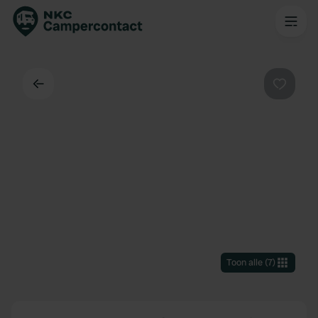
Terug
Favorie
Toon alle
(
7
)