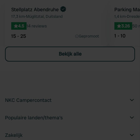
Boek direct
Stellplatz Abendruhe
Parking Ma
Favoriet
17,3 km
•
Müglitztal, Duitsland
1,4 km
•
Dresden
4.5
14 reviews
3.26
50 
1 - 10
15 - 25
Gepromoot
Bekijk alle
NKC Campercontact
Populaire landen/thema's
Zakelijk