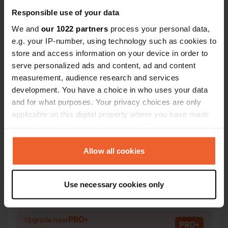
Responsible use of your data
We and
our 1022 partners
process your personal data,
e.g. your IP-number, using technology such as cookies to
store and access information on your device in order to
Contact
serve personalized ads and content, ad and content
measurement, audience research and services
Locatie
development. You have a choice in who uses your data
Löbtauer Straße 21
Kopiëren
and for what purposes. Your privacy choices are only
01159, Dresden, Duitsland
applicable on this digital property where you have made
your choices. You can change or withdraw your consent
Coördinaten
any time from the Cookie Declaration or by clicking on
51° 3' 11" N 13° 43' 4" E
the Privacy trigger icon.
Allow all cookies
Kopiëren
51.05303707 13.71790512
Kopiëren
If you allow, we would also like to:
Use necessary cookies only
Sitecode
Collect information about your geographical location
104224
which can be accurate to within several meters
Kopiëren
Identify your device by actively scanning it for
PRO+
Upgrade naar
PRO+
specific characteristics (fingerprinting)