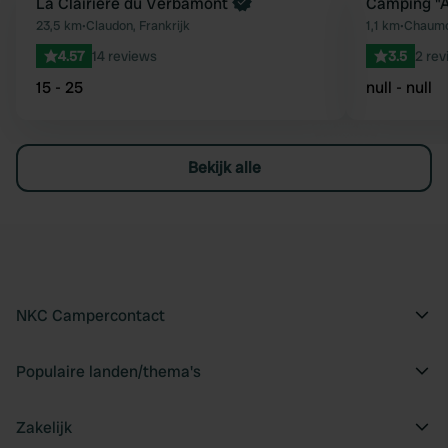
Boek direct
La Clairière du Verbamont
Camping "A
Favoriet
23,5 km
•
Claudon, Frankrijk
1,1 km
•
Chaumou
4.57
14 reviews
3.5
2 rev
15 - 25
null - null
Bekijk alle
NKC Campercontact
Populaire landen/thema's
Zakelijk