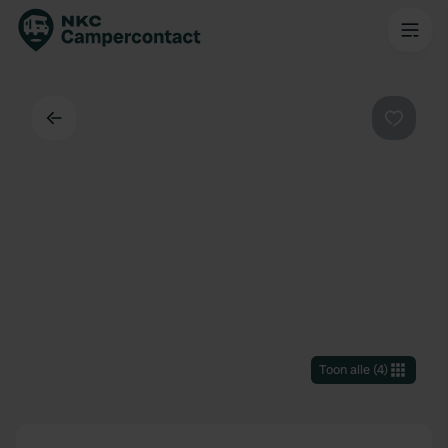
Terug
Favorie
Toon alle
(
4
)