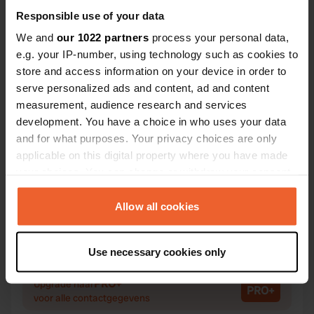
Responsible use of your data
We and
our 1022 partners
process your personal data,
e.g. your IP-number, using technology such as cookies to
Contact
store and access information on your device in order to
serve personalized ads and content, ad and content
Locatie
measurement, audience research and services
Rue des Pins
Kopiëren
development. You have a choice in who uses your data
88390, Chaumousey, Frankrijk
and for what purposes. Your privacy choices are only
applicable on this digital property where you have made
Coördinaten
your choices. You can change or withdraw your consent
48° 9' 51" N 6° 20' 28" E
any time from the Cookie Declaration or by clicking on
Kopiëren
the Privacy trigger icon.
Allow all cookies
48.16420256 6.34110713
Kopiëren
Sitecode
If you allow, we would also like to:
Use necessary cookies only
98041
Collect information about your geographical location
Kopiëren
which can be accurate to within several meters
PRO+
Upgrade naar
PRO+
Identify your device by actively scanning it for
voor alle contactgegevens
specific characteristics (fingerprinting)