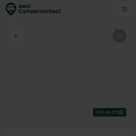
Terug
Favorie
Toon alle
(
13
)