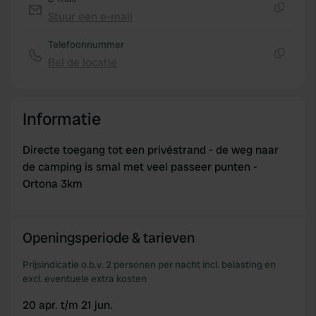
may combine it with other information that you’ve
Stuur een e-mail
Kopiëren
provided to them or that they’ve collected from your use
Telefoonnummer
of their services.
Bel de locatie
Kopiëren
Informatie
Directe toegang tot een privéstrand - de weg naar
de camping is smal met veel passeer punten -
Ortona 3km
Openingsperiode & tarieven
Prijsindicatie o.b.v. 2 personen per nacht incl. belasting en
excl. eventuele extra kosten
20 apr. t/m 21 jun.