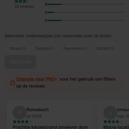
3
22 reviews
2
1
Selecteer onderwerpen om recensies over te lezen:
Strand
(8)
Sanitair
(6)
Zwemmen
(5)
Uitzicht
(5)
Toon meer
Upgrade naar PRO+
voor het gebruik van filters
op de reviews
Romabach
smau
R
s
jul. 2026
sep. 
Prachtig kiezelstrand omgeven door
Mooie locati