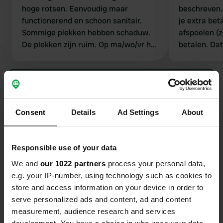
hoge rotsen. Eenvoudig maar
beschreven
functionerend en schoon sanitair.
je extra beta
Sommige plekken hebben schaduw.
afspoelen (
De plekken zijn ruim. Op ma/wo/vr h19
betalen. Dat
is er verkoop van groente/ kaas/olie.
Brood te bestellen bij het restaurant (
niet geprobeerd ). De camping ligt
Bekijk alle 22 reviews
een stuk hoger dan het strand, je
moet wel goed ter been zijn. De zee is
Ben jij hier geweest?
Consent
Details
Ad Settings
About
niet geschikt voor kleine kinderen.
Strandstoelen met parasols te huur
Responsible use of your data
We and
our 1022 partners
process your personal data,
e.g. your IP-number, using technology such as cookies to
Contact
store and access information on your device in order to
serve personalized ads and content, ad and content
Locatie
measurement, audience research and services
development. You have a choice in who uses your data