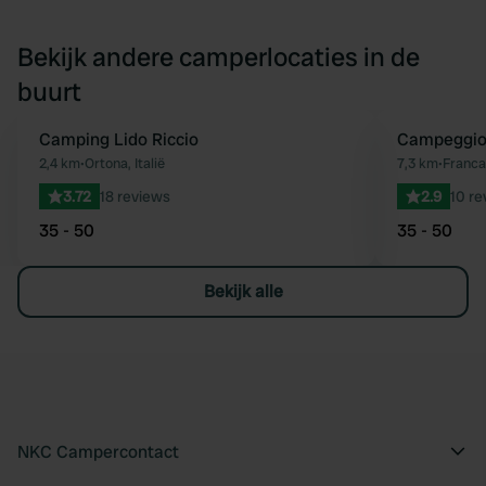
Bekijk andere camperlocaties in de
buurt
Camping Lido Riccio
Campeggio
Favoriet
2,4 km
•
Ortona, Italië
7,3 km
•
Francav
3.72
18 reviews
2.9
10 re
35 - 50
35 - 50
Bekijk alle
NKC Campercontact