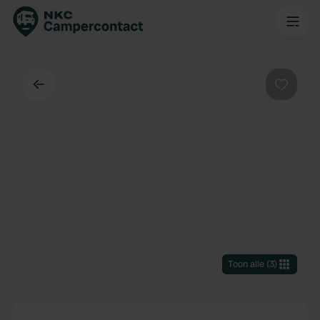
Terug
Favorie
Toon alle
(
3
)