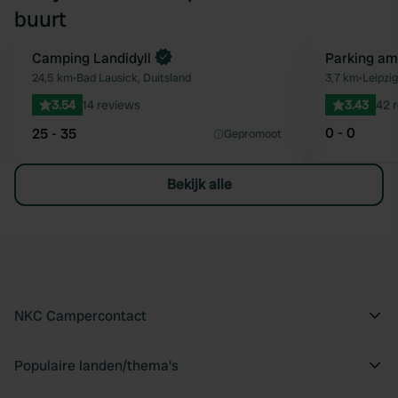
buurt
Boek direct
Camping Landidyll
Parking am
Favoriet
24,5 km
•
Bad Lausick, Duitsland
3,7 km
•
Leipzig
3.54
14 reviews
3.43
42 
0 - 0
25 - 35
Gepromoot
Bekijk alle
NKC Campercontact
Populaire landen/thema's