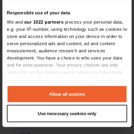
Responsible use of your data
Contact
We and
our 1022 partners
process your personal data,
e.g. your IP-number, using technology such as cookies to
Locatie
store and access information on your device in order to
Ziegeleiweg 1
Kopiëren
serve personalized ads and content, ad and content
04416, Markkleeberg, Duitsland
measurement, audience research and services
development. You have a choice in who uses your data
Coördinaten
and for what purposes. Your privacy choices are only
51° 17' 35" N 12° 21' 13" E
applicable on this digital property where you have made
Kopiëren
51.29304807 12.35358627
your choices. You can change or withdraw your consent
Kopiëren
any time from the Cookie Declaration or by clicking on
Sitecode
the Privacy trigger icon.
Allow all cookies
105520
Kopiëren
If you allow, we would also like to:
PRO+
Upgrade naar
PRO+
Use necessary cookies only
Collect information about your geographical location
voor alle contactgegevens
which can be accurate to within several meters
Identify your device by actively scanning it for