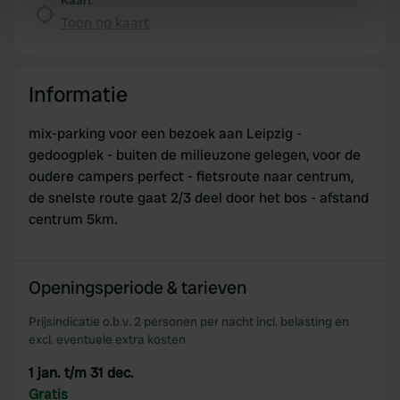
Kaart
specific characteristics (fingerprinting)
Toon op kaart
Find out more about how your personal data is processed
and set your preferences in the
details section
.
Informatie
We use cookies to personalise content and ads, to
provide social media features and to analyse our traffic.
mix-parking voor een bezoek aan Leipzig -
We also share information about your use of our site with
gedoogplek - buiten de milieuzone gelegen, voor de
our social media, advertising and analytics partners who
oudere campers perfect - fietsroute naar centrum,
may combine it with other information that you’ve
de snelste route gaat 2/3 deel door het bos - afstand
provided to them or that they’ve collected from your use
centrum 5km.
of their services.
Openingsperiode & tarieven
Prijsindicatie o.b.v. 2 personen per nacht incl. belasting en
excl. eventuele extra kosten
1 jan. t/m 31 dec.
Gratis