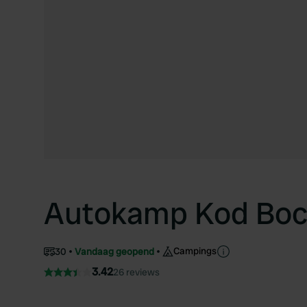
Autokamp Kod Bo
Campings
30
Vandaag geopend
3.42
26 reviews