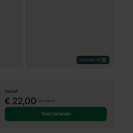
Toon alle
(
13
)
Vanaf
€ 22,00
/
per nacht
Toon tarieven