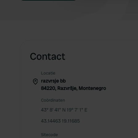
Contact
Locatie
razvrsje bb
84220, Razvršje, Montenegro
Coördinaten
43° 8' 41" N 19° 7' 1" E
43.14463 19.11685
Sitecode