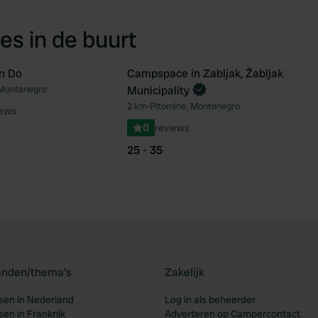
es in de buurt
n Do
Campspace in Zabljak, Žabljak
Boek direct
 Montenegro
Municipality
Favoriet
Fav
2 km
•
Pitomine, Montenegro
iews
0
reviews
25 - 35
landen/thema's
Zakelijk
en in Nederland
Log in als beheerder
en in Frankrijk
Adverteren op Campercontact