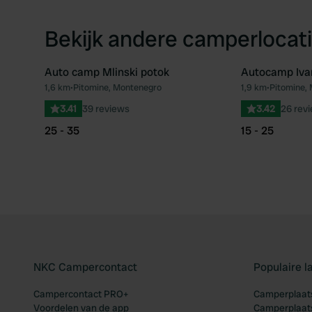
Bekijk andere camperlocati
Auto camp Mlinski potok
Autocamp Iva
1,6 km
•
Pitomine, Montenegro
1,9 km
•
Pitomine,
Favoriet
3.41
39 reviews
3.42
26 rev
25 - 35
15 - 25
NKC Campercontact
Populaire 
Campercontact PRO+
Camperplaats
Voordelen van de app
Camperplaats