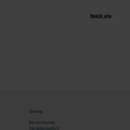
Bekijk alle
oriet
Overig
De community
Campbassadors