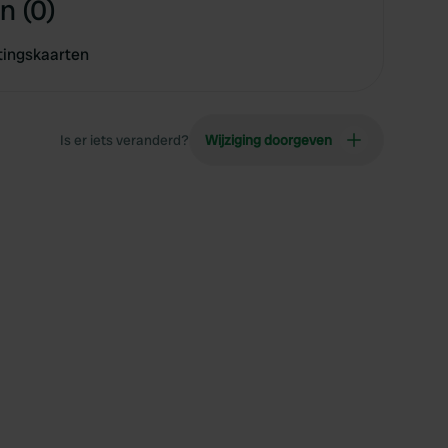
n (0)
tingskaarten
Is er iets veranderd?
Wijziging doorgeven