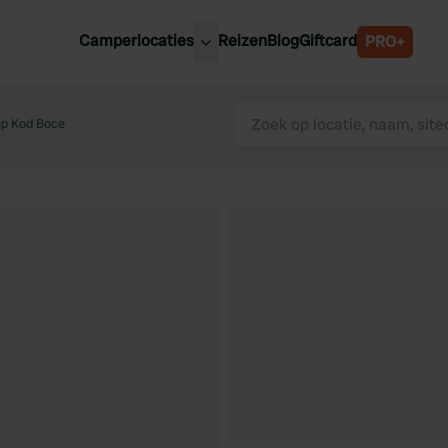
Camperlocaties
Reizen
Blog
Giftcard
PRO+
ste camperplaatsen
België
derland
p Kod Boce
Luxemburg
itsland
Oostenrijk
ankrijk
Zweden
lië
Zwitserland
anje