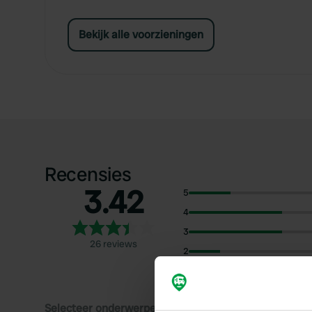
Bekijk alle voorzieningen
Recensies
3.42
5
4
3
26 reviews
2
1
Selecteer onderwerpen om recensies over te lezen: