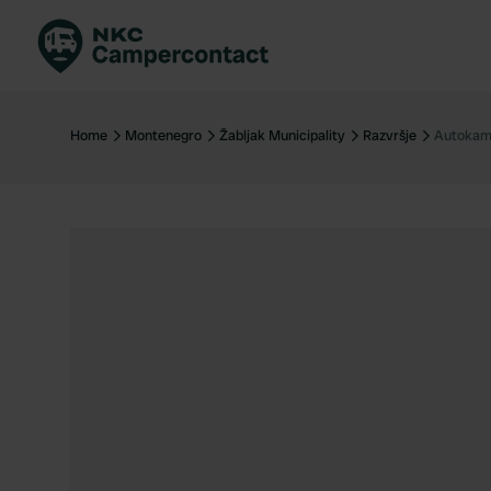
Boek direct
Be
Nederland
Ne
Home
Montenegro
Žabljak Municipality
Razvršje
Autokam
Duitsland
Du
Frankrijk
Fr
Italië
Ita
Veilig boeken
Sp
Bekijk alle...