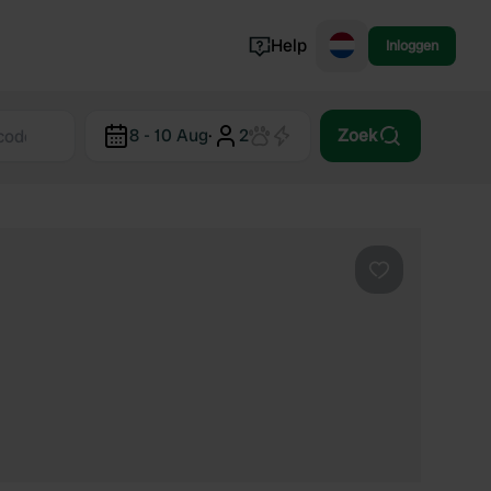
Help
Inloggen
Noorwegen
8 - 10 Aug
·
2
Zoek
Portugal
Denemarken
Slovenië
Bekijk alle...
Favoriet