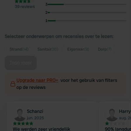
3
39 reviews
2
1
Selecteer onderwerpen om recensies over te lezen:
Strand
(14)
Sanitair
(10)
Eigenaar
(9)
Dorp
(7)
Toon meer
Upgrade naar PRO+
voor het gebruik van filters
op de reviews
Schanzi
Harr
jun. 2025
aug. 
We werden zeer vriendelijk
90% langdurig bezet door locals die