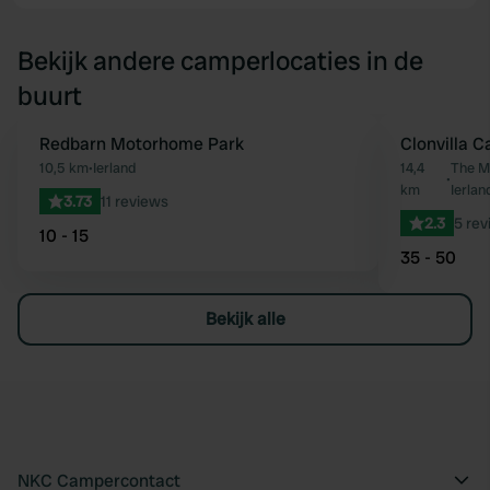
Bekijk andere camperlocaties in de
buurt
Redbarn Motorhome Park
Clonvilla 
Favoriet
10,5 km
•
Ierland
14,4
The Mu
•
km
Ierlan
3.73
11 reviews
2.3
5 rev
10 - 15
35 - 50
Bekijk alle
NKC Campercontact