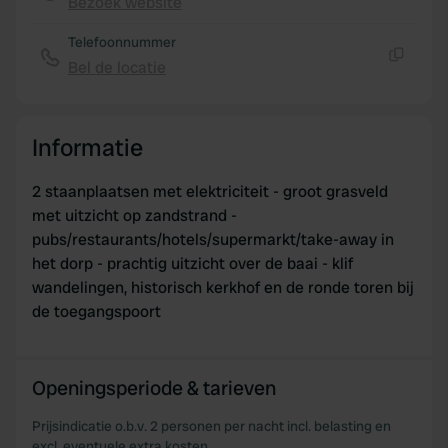
Bezoek website
our social media, advertising and analytics partners who
Kopiëren
may combine it with other information that you’ve
Telefoonnummer
provided to them or that they’ve collected from your use
Bel de locatie
of their services.
Kopiëren
Informatie
2 staanplaatsen met elektriciteit - groot grasveld
met uitzicht op zandstrand -
pubs/restaurants/hotels/supermarkt/take-away in
het dorp - prachtig uitzicht over de baai - klif
wandelingen, historisch kerkhof en de ronde toren bij
de toegangspoort
Openingsperiode & tarieven
Prijsindicatie o.b.v. 2 personen per nacht incl. belasting en
excl. eventuele extra kosten