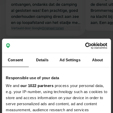
ontvangen, ondanks dat de camping
de dienst u
al gesloten was! Een prachtige, goed
Brommerrepa
onderhouden camping direct aan zee
na klacht bi
en op loopafstand van het stadje met
aan. Een ag
pubs en een kleine supermarkt. De
Vertaald door Google
Origineel tonen
bij een camp
eigenaar legde ons duidelijk uit
omdat er te 
waarom hij kosten rekent voor
veel honden 
Bekijk alle 39 reviews
afvalverwerking. Water en
1 waterpunt
elektriciteit zijn aanwezig! De
loosplek voo
nachten waren erg rustig! Een echte
moet je me
Consent
Details
Ad Settings
About
Ben jij hier geweest?
aanrader!
betalen. €15
voor alleen 
Responsible use of your data
We and
our 1022 partners
process your personal data,
e.g. your IP-number, using technology such as cookies to
Contact
store and access information on your device in order to
serve personalized ads and content, ad and content
measurement, audience research and services
Locatie