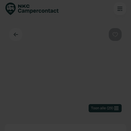
Terug
Favorie
Toon alle
(
29
)